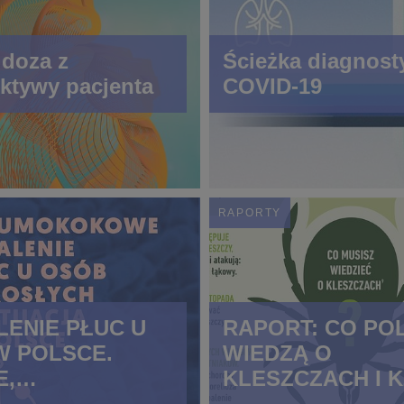
doza z
Ścieżka diagnost
ktywy pacjenta
COVID-19
RAPORTY
ENIE PŁUC U
RAPORT: CO PO
W POLSCE.
WIEDZĄ O
E,
KLESZCZACH I 