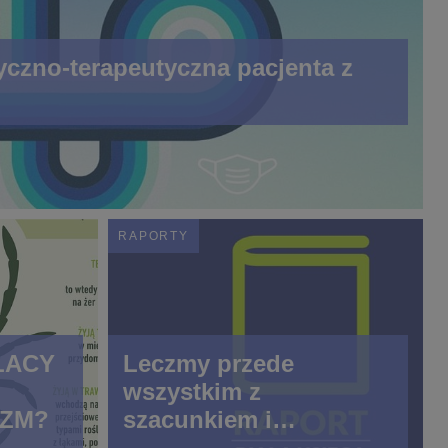
yczno-terapeutyczna pacjenta z
RAPORTY
LACY
Leczmy przede
wszystkim z
KZM?
szacunkiem i
godnoscią!