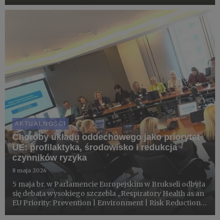
Polsce. Wyzwania i rekomendacje w zakresie realizacji
efektywnej profilaktyki”, poświęcony sytuacji
epidemiologicz...
AKTUALNOŚCI
Choroby układu oddechowego jako priorytet
UE: profilaktyka, środowisko i redukcja
czynników ryzyka
8 maja 2026
5 maja br. w Parlamencie Europejskim w Brukseli odbyła
się debata wysokiego szczebla „Respiratory Health as an
EU Priority: Prevention | Environment | Risk Reduction”,
poświęcona zdrowiu układu oddechowego oraz