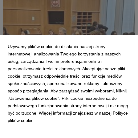
wyzwaniom stojącym przed przyszłą europejską
polityką zdrowo...
Używamy plików cookie do działania naszej strony
internetowej, analizowania Twojego korzystania z naszych
usług, zarządzania Twoimi preferencjami online i
personalizowania treści reklamowych. Akceptując nasze pliki
AKTUALNOŚCI
cookie, otrzymasz odpowiednie treści oraz funkcje mediów
Europejski apel o wzmocnienie zdrowia
społecznościowych, spersonalizowane reklamy i ulepszony
układu oddechowego. Eksperci i organizacje
sposób przeglądania. Aby zarządzać swoimi wyborami, kliknij
pacjenckie przedstawiają 11 kluczowych
„Ustawienia plików cookie”. Pliki cookie niezbędne są do
rekomendacji
26 marca 2026
podstawowego funkcjonowania strony internetowej i nie mogą
W odpowiedzi na rosnące obciążenie chorobami układu
być odrzucone. Więcej informacji znajdziesz w naszej Polityce
oddechowego w Europie, międzynarodowa koalicja
plików cookie.
organizacji pacjenckich, środowisk naukowych oraz
ekspertów ochrony zdrowia opracowała wspólny
dokument strategiczny – „Policy recommendations for