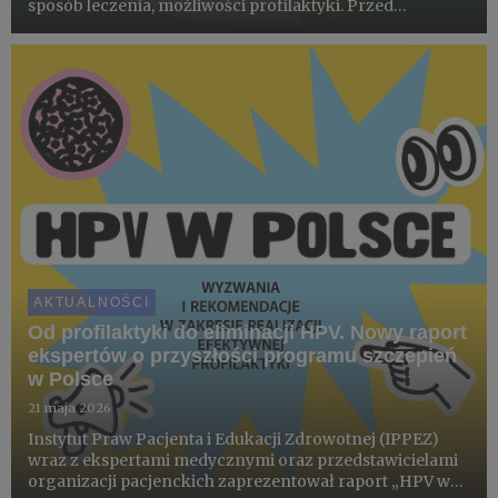
sposób leczenia, możliwości profilaktyki. Przed
zbliżającym się sezonem wakacyjnym warto wiedzieć,
czym właściwie różnią się te dwie choroby, i które
„prawdy” o k...
AKTUALNOŚCI
Od profilaktyki do eliminacji HPV. Nowy raport
ekspertów o przyszłości programu szczepień
w Polsce
21 maja 2026
Instytut Praw Pacjenta i Edukacji Zdrowotnej (IPPEZ)
wraz z ekspertami medycznymi oraz przedstawicielami
organizacji pacjenckich zaprezentował raport „HPV w