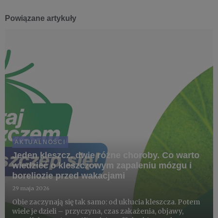
Powiązane artykuły
AKTUALNOŚCI
Jeden kleszcz, dwie różne choroby. Co warto
wiedzieć o kleszczowym zapaleniu mózgu i
boreliozie przed wakacjami
29 maja 2026
Obie zaczynają się tak samo: od ukłucia kleszcza. Potem
wiele je dzieli – przyczyna, czas zakażenia, objawy,