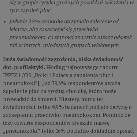
się w grupie ryzyka groźnych powikłań zakażenia w
tym zapaleń płuc.
Jedynie 3,8% seniorów otrzymało zalecenie od
lekarza, aby zaszczepić się przeciwko
pneumokokom, co stanowi znacznie niższy odsetek
niż w innych, młodszych grupach wiekowych
Duża świadomość zagrożenia, niska świadomość
dot. profilaktyki.
Według najnowszego raportu
IPPEZ i OBS „Polki i Polacy a zapalenia płuc i
pneumokoki”[1] aż 79,4% respondentów uważa
zapalenie płuc za groźną chorobę, która może
prowadzić do śmierci. Niestety, mimo tej
świadomości, tylko 9,9% badanych podjęło decyzję o
szczepieniu przeciwko pneumokokom. Pomimo że
trzy czwarte respondentów słyszało nazwę
„pneumokoki”, tylko 16% potrafiło dokładnie opisać,