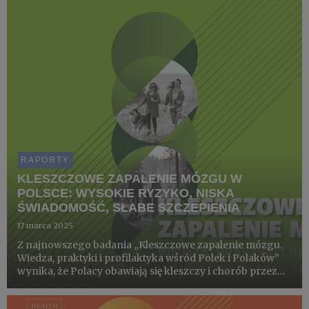
oraz rakiem szyjki macicy w Polsce. Publikacja nie tylko
diagnozuj...
RAPORTY
KLESZCZOWE ZAPALENIE MÓZGU W
POLSCE: WYSOKIE RYZYKO, NISKA
ŚWIADOMOŚĆ, SŁABE SZCZEPIENIA
17 marca 2025
Z najnowszego badania „Kleszczowe zapalenie mózgu.
Wiedza, praktyki i profilaktyka wśród Polek i Polaków”
wynika, że Polacy obawiają się kleszczy i chorób przez
nie przenoszonych, ale ich wiedza jest wybiórcza, a
mitów na temat zagrożenia nie brakuje. Choć większość