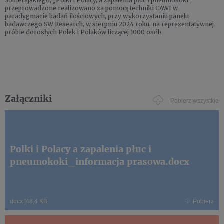
Sobierajskiego, „Polki i Polacy, a zapalenia płuc i pneumokoki”,
przeprowadzone realizowano za pomocą̨ techniki CAWI w
paradygmacie badań ilościowych, przy wykorzystaniu panelu
badawczego SW Research, w sierpniu 2024 roku, na reprezentatywnej
próbie dorosłych Polek i Polaków liczącej 1000 osób.
Załączniki
Pobierz wszystkie
Polki i Polacy a zapalenia płuc i
pneumokoki_informacja prasowa.docx
docx
|
48,4 KB
Pobierz